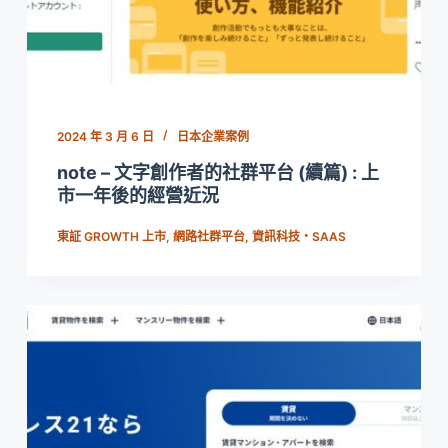
2024 年 3 月 6 日
日本企業案例
note – 文字創作者的社群平台 (續篇) : 上
市一年後的經營近況
東証 GROWTH 上市
,
網路社群平台
,
資訊科技・SAAS