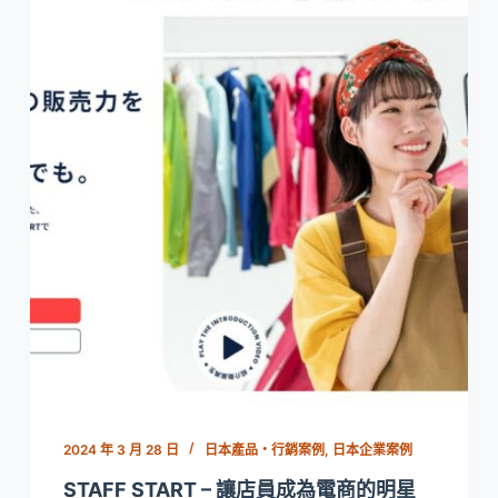
2024 年 3 月 28 日
日本產品・行銷案例
,
日本企業案例
STAFF START – 讓店員成為電商的明星