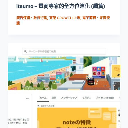
Itsumo – 電商專家的全方位進化 (續篇)
廣告媒體・數位行銷
,
東証 GROWTH 上市
,
電子商務・零售流
通