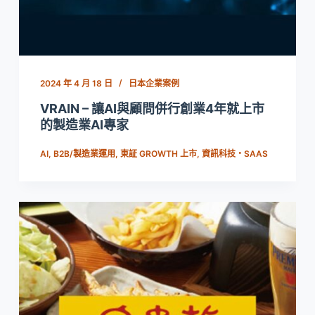
2024 年 4 月 18 日
日本企業案例
VRAIN – 讓AI與顧問併行創業4年就上市
的製造業AI專家
AI
,
B2B/製造業運用
,
東証 GROWTH 上市
,
資訊科技・SAAS