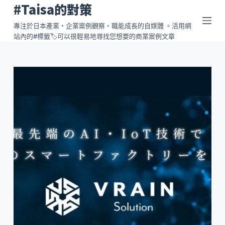
#Taisa的對策
跳
至
專注於日本產業・企業案例觀察・職能成長的自媒體 。活用網
站內的#標籤🏷️可以很輕易地尋找您想要的商業案例文章
主
要
內
容