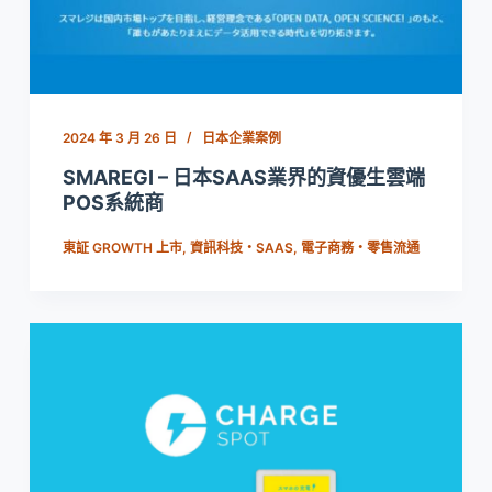
2024 年 3 月 26 日
日本企業案例
SMAREGI – 日本SAAS業界的資優生雲端
POS系統商
東証 GROWTH 上市
,
資訊科技・SAAS
,
電子商務・零售流通