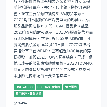
城，在服飾品類上有強大的影響力。其商業模
式包括服飾電商、寄倉、代出貨、逆物流等服
務，並在主要品類中獲得81.8%的營業額。
ZOZO對日本服飾EC市場有巨大的影響。提供
服飾品牌開店數1581間，8940個品牌。截至
2023年9月的財報顯示，ZOZO在服飾銷售方面
有6.1%的成長，並擁有近1052萬活躍會員，年
度消費累積金額達42,403日圓。ZOZO還推出
穿搭分享平台WEAR，已有超過1400萬次的穿
搭投稿，並與ZOZOTOWN緊密結合，形成一個
循環成長的服飾購物體驗飛輪。ZOZOTOWN以
其龐大的會員基數和獨特的商業模式，成為日
本服飾電商市場的重要參考基準。
LINE YAHOO
PODCAST音頻版
流行服飾
電子商務・零售流通
TAISA