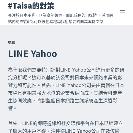
#Taisa的對策
跳
至
專注於日本產業・企業案例觀察・職能成長的自媒體 。活用網
站內的#標籤🏷️可以很輕易地尋找您想要的商業案例文章
主
要
內
標籤
容
LINE Yahoo
為什麼我們需要特別針對LINE Yahoo公司進行更多的研
究分析呢？這可以基於該公司對日本未來網路事業的影
響力和可能性。首先，LINE Yahoo公司是由兩個在日本
市場具有相當強大地位的企業合併而成，其結合可能產
生協同效應，將對整個日本網路生態系統產生深遠影
響。
首先，LINE的即時通訊和社交媒體平台在日本已經建立
了龐大的用戶基礎。這使得LINE Yahoo公司在數位廣