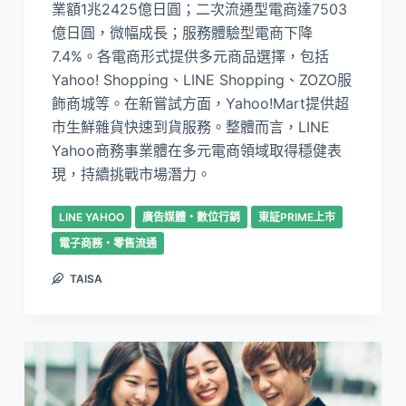
業額1兆2425億日圓；二次流通型電商達7503
億日圓，微幅成長；服務體驗型電商下降
7.4%。各電商形式提供多元商品選擇，包括
Yahoo! Shopping、LINE Shopping、ZOZO服
飾商城等。在新嘗試方面，Yahoo!Mart提供超
市生鮮雜貨快速到貨服務。整體而言，LINE
Yahoo商務事業體在多元電商領域取得穩健表
現，持續挑戰市場潛力。
LINE YAHOO
廣告媒體・數位行銷
東証PRIME上市
電子商務・零售流通
TAISA