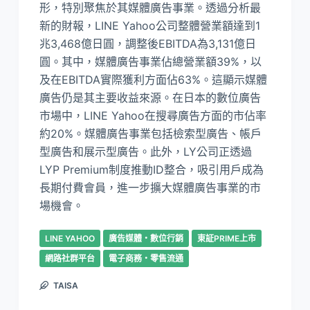
形，特別聚焦於其媒體廣告事業。透過分析最
新的財報，LINE Yahoo公司整體營業額達到1
兆3,468億日圓，調整後EBITDA為3,131億日
圓。其中，媒體廣告事業佔總營業額39%，以
及在EBITDA實際獲利方面佔63%。這顯示媒體
廣告仍是其主要收益來源。在日本的數位廣告
市場中，LINE Yahoo在搜尋廣告方面的市佔率
約20%。媒體廣告事業包括檢索型廣告、帳戶
型廣告和展示型廣告。此外，LY公司正透過
LYP Premium制度推動ID整合，吸引用戶成為
長期付費會員，進一步擴大媒體廣告事業的市
場機會。
LINE YAHOO
廣告媒體・數位行銷
東証PRIME上市
網路社群平台
電子商務・零售流通
TAISA