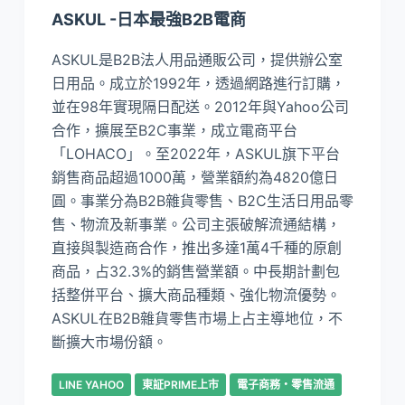
ASKUL -日本最強B2B電商
ASKUL是B2B法人用品通販公司，提供辦公室
日用品。成立於1992年，透過網路進行訂購，
並在98年實現隔日配送。2012年與Yahoo公司
合作，擴展至B2C事業，成立電商平台
「LOHACO」。至2022年，ASKUL旗下平台
銷售商品超過1000萬，營業額約為4820億日
圓。事業分為B2B雜貨零售、B2C生活日用品零
售、物流及新事業。公司主張破解流通結構，
直接與製造商合作，推出多達1萬4千種的原創
商品，占32.3%的銷售營業額。中長期計劃包
括整併平台、擴大商品種類、強化物流優勢。
ASKUL在B2B雜貨零售市場上占主導地位，不
斷擴大市場份額。
LINE YAHOO
東証PRIME上市
電子商務・零售流通