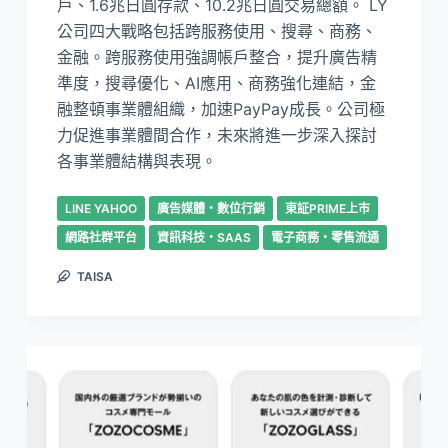
戶、1.6兆日圓存款、10.2兆日圓交易總額。 LY
公司四大戰略包括跨服務使用、搜尋、商務、
金融。跨服務使用強調帳戶整合，提升廣告精
準度，搜尋優化、AI應用、商務強化連結，金
融整頓事業體組織，加速PayPay成長。公司極
力促進事業體間合作，未來將進一步深入探討
各事業體結構與表現。
LINE YAHOO
廣告媒體・數位行銷
東証PRIME上市
網路社群平台
資訊科技・SAAS
電子商務・零售流通
TAISA