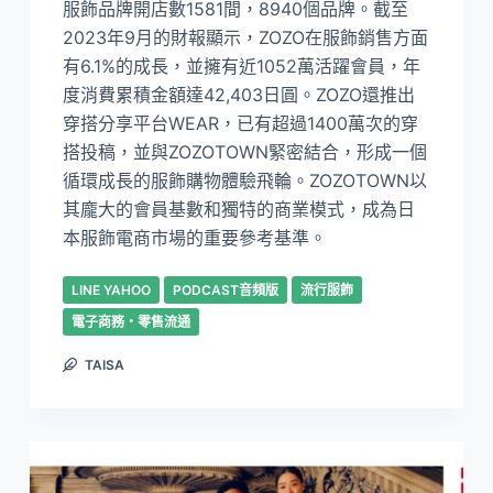
服飾品牌開店數1581間，8940個品牌。截至
2023年9月的財報顯示，ZOZO在服飾銷售方面
有6.1%的成長，並擁有近1052萬活躍會員，年
度消費累積金額達42,403日圓。ZOZO還推出
穿搭分享平台WEAR，已有超過1400萬次的穿
搭投稿，並與ZOZOTOWN緊密結合，形成一個
循環成長的服飾購物體驗飛輪。ZOZOTOWN以
其龐大的會員基數和獨特的商業模式，成為日
本服飾電商市場的重要參考基準。
LINE YAHOO
PODCAST音頻版
流行服飾
電子商務・零售流通
TAISA