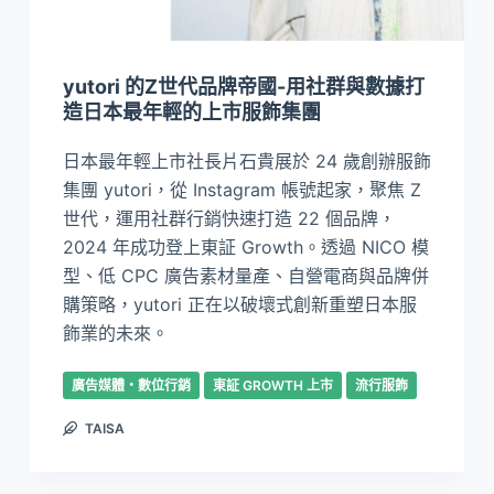
yutori 的Z世代品牌帝國-用社群與數據打
造日本最年輕的上市服飾集團
日本最年輕上市社長片石貴展於 24 歲創辦服飾
集團 yutori，從 Instagram 帳號起家，聚焦 Z
世代，運用社群行銷快速打造 22 個品牌，
2024 年成功登上東証 Growth。透過 NICO 模
型、低 CPC 廣告素材量產、自營電商與品牌併
購策略，yutori 正在以破壞式創新重塑日本服
飾業的未來。
廣告媒體・數位行銷
東証 GROWTH 上市
流行服飾
TAISA