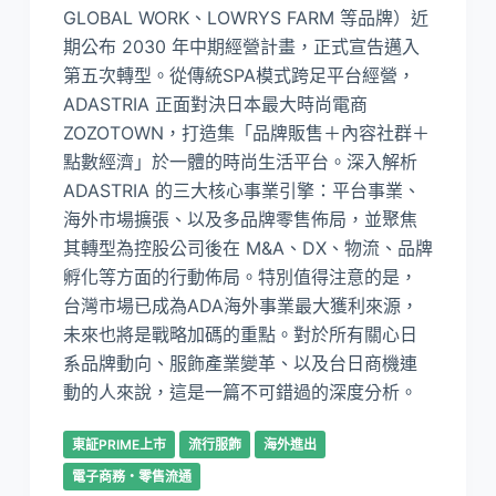
GLOBAL WORK、LOWRYS FARM 等品牌）近
期公布 2030 年中期經營計畫，正式宣告邁入
第五次轉型。從傳統SPA模式跨足平台經營，
ADASTRIA 正面對決日本最大時尚電商
ZOZOTOWN，打造集「品牌販售＋內容社群＋
點數經濟」於一體的時尚生活平台。深入解析
ADASTRIA 的三大核心事業引擎：平台事業、
海外市場擴張、以及多品牌零售佈局，並聚焦
其轉型為控股公司後在 M&A、DX、物流、品牌
孵化等方面的行動佈局。特別值得注意的是，
台灣市場已成為ADA海外事業最大獲利來源，
未來也將是戰略加碼的重點。對於所有關心日
系品牌動向、服飾產業變革、以及台日商機連
動的人來說，這是一篇不可錯過的深度分析。
東証PRIME上市
流行服飾
海外進出
電子商務・零售流通