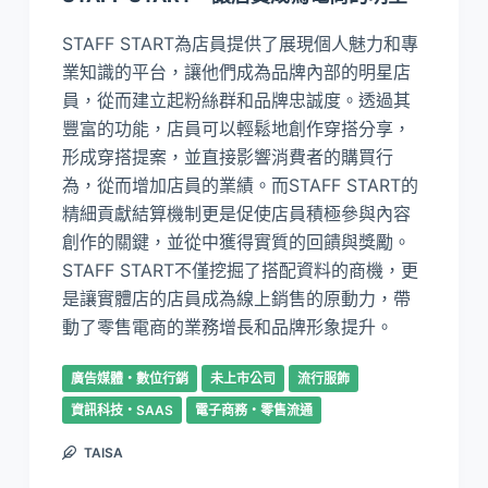
STAFF START為店員提供了展現個人魅力和專
業知識的平台，讓他們成為品牌內部的明星店
員，從而建立起粉絲群和品牌忠誠度。透過其
豐富的功能，店員可以輕鬆地創作穿搭分享，
形成穿搭提案，並直接影響消費者的購買行
為，從而增加店員的業績。而STAFF START的
精細貢獻結算機制更是促使店員積極參與內容
創作的關鍵，並從中獲得實質的回饋與獎勵。
STAFF START不僅挖掘了搭配資料的商機，更
是讓實體店的店員成為線上銷售的原動力，帶
動了零售電商的業務增長和品牌形象提升。
廣告媒體・數位行銷
未上市公司
流行服飾
資訊科技・SAAS
電子商務・零售流通
TAISA