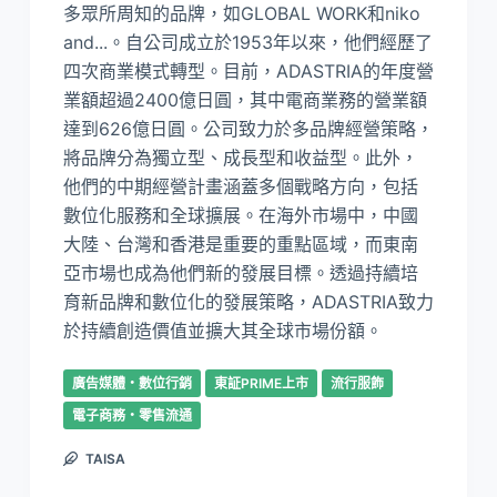
多眾所周知的品牌，如GLOBAL WORK和niko
and...。自公司成立於1953年以來，他們經歷了
四次商業模式轉型。目前，ADASTRIA的年度營
業額超過2400億日圓，其中電商業務的營業額
達到626億日圓。公司致力於多品牌經營策略，
將品牌分為獨立型、成長型和收益型。此外，
他們的中期經營計畫涵蓋多個戰略方向，包括
數位化服務和全球擴展。在海外市場中，中國
大陸、台灣和香港是重要的重點區域，而東南
亞市場也成為他們新的發展目標。透過持續培
育新品牌和數位化的發展策略，ADASTRIA致力
於持續創造價值並擴大其全球市場份額。
廣告媒體・數位行銷
東証PRIME上市
流行服飾
電子商務・零售流通
TAISA