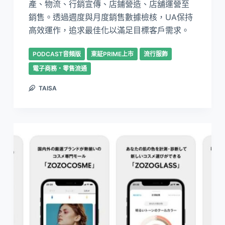
產、物流、行銷宣傳、店鋪營造、店舖運營至
銷售。透過週度與月度銷售數據檢核，UA保持
高效運作，追求最佳化以滿足目標客戶需求。
PODCAST音頻版
東証PRIME上市
流行服飾
電子商務・零售流通
TAISA