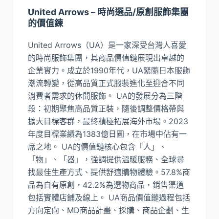
United Arrows – 時尚​選品/原創服飾集團
的價值鍊
United Arrows（UA）是一家深受台灣人喜愛
的時尚服飾集團，其商品價值鏈展現出卓越的
企業實力。成立於1990年代，UA緊隨日本服飾
潮流轉變，從高品質正式服裝進化至迎合不同
消費者需求的休閒服飾。 UA的發展分為三階
段：初期聚焦高品質正裝，隨後調整價格帶與
擴大目標客群，最終積極拓展海外市場。2023
年度目標業績為1383億日圓，在市場中佔有一
席之地。 UA的價值鏈核心包含「人」、
「物」、「器」，強調提供溫暖服務、全球尋
找最佳生產方式、提供舒適購物體驗。57.8%商
品為自有原創，42.2%為選物商品，銷售渠道
包括實體店鋪及線上。 UA商品價值鏈過程包括
方向定向、MD商品計畫、採購、商品企劃、生