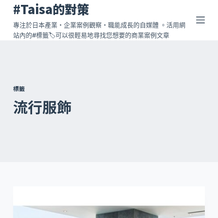
#Taisa的對策
跳
至
專注於日本產業・企業案例觀察・職能成長的自媒體 。活用網
站內的#標籤🏷️可以很輕易地尋找您想要的商業案例文章
主
要
內
容
標籤
流行服飾