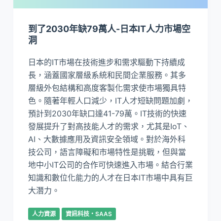
到了2030年缺79萬人-日本IT人力市場空
洞
日本的IT市場在技術進步和需求驅動下持續成
長，涵蓋國家層級系統和民間企業服務。其多
層級外包結構和高度客製化需求使市場獨具特
色。隨著年輕人口減少，IT人才短缺問題加劇，
預計到2030年缺口達41-79萬。IT技術的快速
發展提升了對高技能人才的需求，尤其是IoT、
AI、大數據應用及資訊安全領域。對於海外科
技公司，語言障礙和市場特性是挑戰，但與當
地中小IT公司的合作可快速進入市場。結合行業
知識和數位化能力的人才在日本IT市場中具有巨
大潛力。
人力資源
資訊科技・SAAS