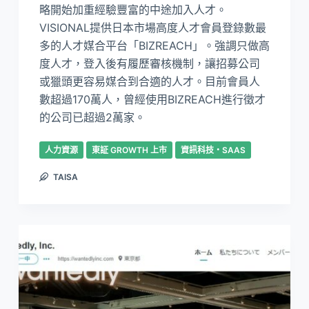
略開始加重經驗豐富的中途加入人才。
VISIONAL提供日本市場高度人才會員登錄數最
多的人才媒合平台「BIZREACH」。強調只做高
度人才，登入後有履歷審核機制，讓招募公司
或獵頭更容易媒合到合適的人才。目前會員人
數超過170萬人，曾經使用BIZREACH進行徵才
的公司已超過2萬家。
人力資源
東証 GROWTH 上市
資訊科技・SAAS
TAISA