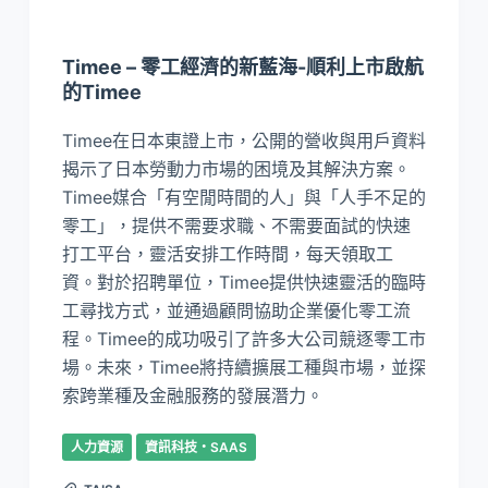
Timee – 零工經濟的新藍海-順利上市啟航
的Timee
Timee在日本東證上市，公開的營收與用戶資料
揭示了日本勞動力市場的困境及其解決方案。
Timee媒合「有空閒時間的人」與「人手不足的
零工」，提供不需要求職、不需要面試的快速
打工平台，靈活安排工作時間，每天領取工
資。對於招聘單位，Timee提供快速靈活的臨時
工尋找方式，並通過顧問協助企業優化零工流
程。Timee的成功吸引了許多大公司競逐零工市
場。未來，Timee將持續擴展工種與市場，並探
索跨業種及金融服務的發展潛力。
人力資源
資訊科技・SAAS