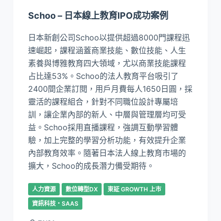
Schoo – 日本線上教育IPO成功案例
日本新創公司Schoo以提供超過8000門課程迅
速崛起，課程涵蓋商業技能、數位技能、人生
素養與博雅教育四大領域，尤以商業技能課程
占比達53%。Schoo的法人教育平台吸引了
2400間企業訂閱，用戶月費每人1650日圓，採
靈活的課程組合，針對不同職位設計專屬培
訓，讓企業內部的新人、中層與管理層均可受
益。Schoo採用直播課程，強調互動學習體
驗，加上完整的學習分析功能，有效提升企業
內部教育效率。隨著日本法人線上教育市場的
擴大，Schoo的成長潛力備受期待。
人力資源
數位轉型DX
東証 GROWTH 上市
資訊科技・SAAS