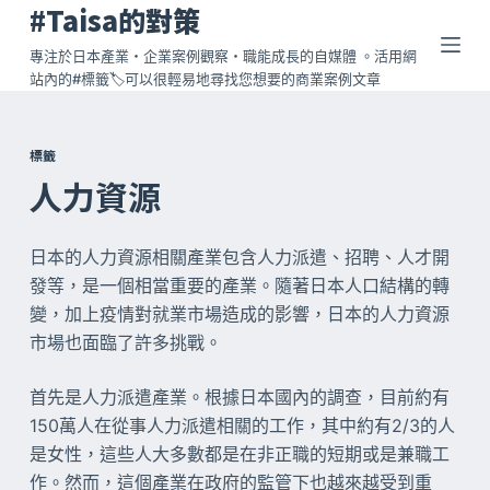
#Taisa的對策
跳
至
專注於日本產業・企業案例觀察・職能成長的自媒體 。活用網
站內的#標籤🏷️可以很輕易地尋找您想要的商業案例文章
主
要
內
標籤
容
人力資源
日本的人力資源相關產業包含人力派遣、招聘、人才開
發等，是一個相當重要的產業。隨著日本人口結構的轉
變，加上疫情對就業市場造成的影響，日本的人力資源
市場也面臨了許多挑戰。
首先是人力派遣產業。根據日本國內的調查，目前約有
150萬人在從事人力派遣相關的工作，其中約有2/3的人
是女性，這些人大多數都是在非正職的短期或是兼職工
作。然而，這個產業在政府的監管下也越來越受到重