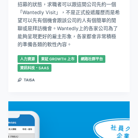
招募的狀態，求職者可以跟這間公司先約一個
「Wantedly Visit」，不是正式投遞履歷而是希
望可以先有個機會跟該公司的人有個簡單的閒
聊或是拜訪機會。Wantedly上的各家公司為了
能夠呈現更好的雇主形象，各家都會非常積極
的準備各類的軟性內容。
人力資源
東証 GROWTH 上市
網路社群平台
資訊科技・SAAS
TAISA