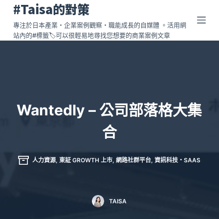
#Taisa的對策
跳
至
專注於日本產業・企業案例觀察・職能成長的自媒體 。活用網
站內的#標籤🏷️可以很輕易地尋找您想要的商業案例文章
主
要
內
容
Wantedly – 公司部落格大集
合
人力資源
,
東証 GROWTH 上市
,
網路社群平台
,
資訊科技・SAAS
TAISA