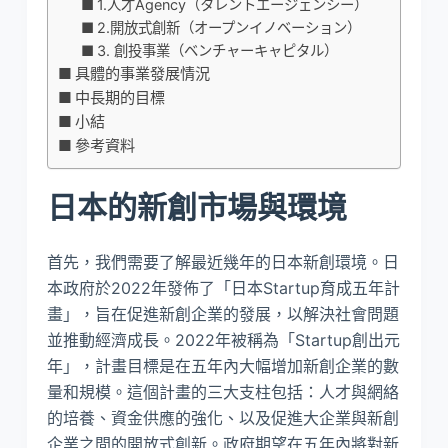
1.人才Agency（タレントエージェンシー）
2.開放式創新（オープンイノベーション）
3. 創投事業（ベンチャーキャピタル）
具體的事業發展情況
中長期的目標
小結
參考資料
日本的新創市場與環境
首先，我們需要了解最近幾年的日本新創環境。日
本政府於2022年發佈了「日本Startup育成五年計
畫」，旨在促進新創企業的發展，以解決社會問題
並推動經濟成長。2022年被稱為「Startup創出元
年」，計畫目標是在五年內大幅增加新創企業的數
量和規模。這個計畫的三大支柱包括：人才與網絡
的培養、資金供應的強化、以及促進大企業與新創
企業之間的開放式創新。政府期望在五年內將對新