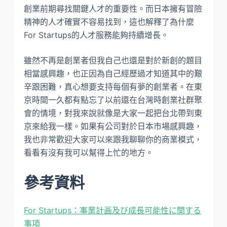
創業前期尋找關鍵人才的重要性。而日本擁有冒險
精神的人才確實不容易找到，這也解釋了為什麼
For Startups的人才服務能夠持續增長。
雖然不再是創業者但我自己也還是對於新創的題目
相當感興趣，也正因為自己經歷過才知道其中的艱
辛跟困難，真心想要支持每個有夢的創業者。在東
京時間一久都有點忘了以前還在台灣時創業社群聚
會的情境，對我來說就像是大家一起把台北帶到東
京來給我一樣。如果有公司對於日本市場感興趣，
我也非常歡迎大家可以來跟我聊聊你的商業模式，
看看有沒有我可以幫得上忙的地方。
參考資料
For Startups：事業計画及び成長可能性に関する
事項