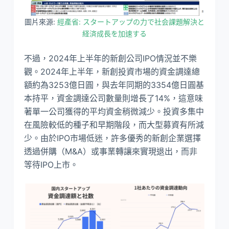
圖片來源:
經產省: スタートアップの力で社会課題解決と
経済成長を加速する
不過，2024年上半年的新創公司IPO情況並不樂
觀。2024年上半年，新創投資市場的資金調達總
額約為3253億日圓，與去年同期的3354億日圓基
本持平，資金調達公司數量則增長了14%，這意味
著單一公司獲得的平均資金稍微減少。投資多集中
在風險較低的種子和早期階段，而大型募資有所減
少。由於IPO市場低迷，許多優秀的新創企業選擇
透過併購（M&A）或事業轉讓來實現退出，而非
等待IPO上市。