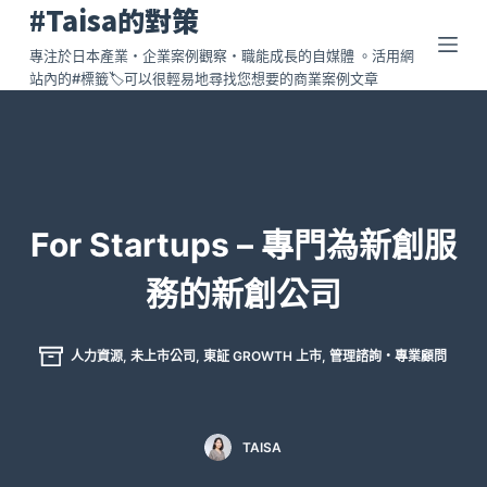
#Taisa的對策
跳
至
專注於日本產業・企業案例觀察・職能成長的自媒體 。活用網
站內的#標籤🏷️可以很輕易地尋找您想要的商業案例文章
主
要
內
容
For Startups – 專門為新創服
務的新創公司
人力資源
,
未上市公司
,
東証 GROWTH 上市
,
管理諮詢・專業顧問
TAISA