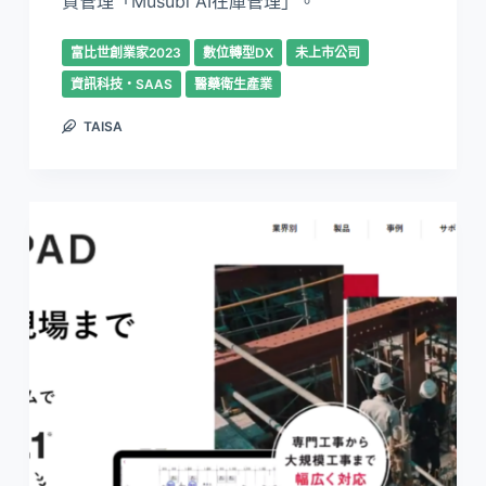
貨管理「Musubi AI在庫管理」。
富比世創業家2023
數位轉型DX
未上市公司
資訊科技・SAAS
醫藥衛生產業
TAISA