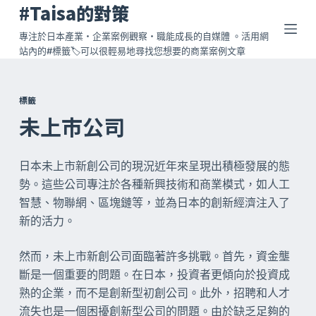
#Taisa的對策
跳
至
專注於日本產業・企業案例觀察・職能成長的自媒體 。活用網
站內的#標籤🏷️可以很輕易地尋找您想要的商業案例文章
主
要
內
標籤
容
未上市公司
日本未上市新創公司的現況近年來呈現出積極發展的態
勢。這些公司專注於各種新興技術和商業模式，如人工
智慧、物聯網、區塊鏈等，並為日本的創新經濟注入了
新的活力。
然而，未上市新創公司面臨著許多挑戰。首先，資金壟
斷是一個重要的問題。在日本，投資者更傾向於投資成
熟的企業，而不是創新型初創公司。此外，招聘和人才
流失也是一個困擾創新型公司的問題。由於缺乏足夠的