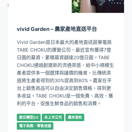
vivid Garden – 農家產地直送平台
Vivid Garden是日本最大的產地直送蔬果電商
TABE CHOKU的運營公司，最近宣布獲得7億
日圓的募資，累積募資額達20億日圓。TABE
CHOKU通過創建新的流通渠道，給中小規模生
產者提供多一個選擇與議價的機會，比傳統渠
道將生產者得到的30%提高到80%。農家在平
台上銷售商品可以自由決定銷售價格，得到更
多收益。TABE CHOKU是一個免費、高效、獲
利的平台，促進生鮮食品的銷售和消費。
數位轉型DX
未上市公司
農林漁牧
電子商務・零售流通