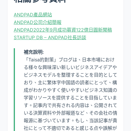
ANDPAD產品網站
ANDPAD公司介紹簡報
ANDPAD2022年9月成功募資122億日圓新聞稿
STARTUP DB – ANDPAD社長訪談
補充說明:
「Taisa的對策」ブログは、日本市場におけ
る様々な興味深い新しいビジネスアイデアや
ビジネスモデルを整理することを目的として
おり、主に繁体字中国語の読者にとって、構
成がわかりやすく使いやすいビジネス知識の
学習リソースを提供することを目指していま
す。記事内で共有される内容は、公開されて
いる決算資料や外部報道など、その会社の情
報源に基づいています。もし、当該記事が貴
社にとって不適切であると感じる点や誤解が