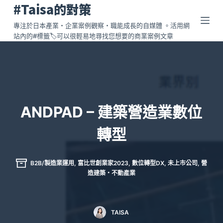
#Taisa的對策
跳
至
專注於日本產業・企業案例觀察・職能成長的自媒體 。活用網
站內的#標籤🏷️可以很輕易地尋找您想要的商業案例文章
主
要
內
容
ANDPAD – 建築營造業數位
轉型
B2B/製造業運用
,
富比世創業家2023
,
數位轉型DX
,
未上市公司
,
營
造建築・不動產業
TAISA