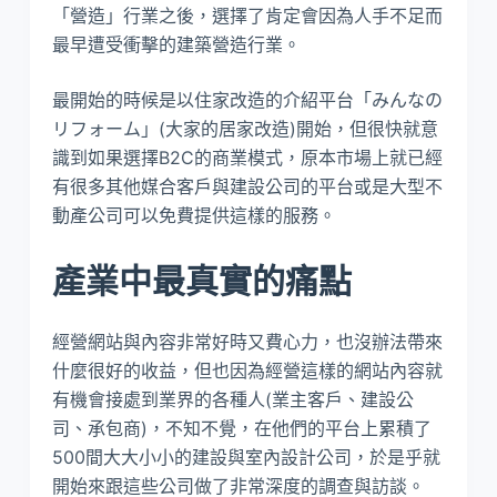
「營造」行業之後，選擇了肯定會因為人手不足而
最早遭受衝擊的建築營造行業。
最開始的時候是以住家改造的介紹平台「みんなの
リフォーム」(大家的居家改造)開始，但很快就意
識到如果選擇B2C的商業模式，原本市場上就已經
有很多其他媒合客戶與建設公司的平台或是大型不
動產公司可以免費提供這樣的服務。
產業中最真實的痛點
經營網站與內容非常好時又費心力，也沒辦法帶來
什麼很好的收益，但也因為經營這樣的網站內容就
有機會接處到業界的各種人(業主客戶、建設公
司、承包商)，不知不覺，在他們的平台上累積了
500間大大小小的建設與室內設計公司，於是乎就
開始來跟這些公司做了非常深度的調查與訪談。