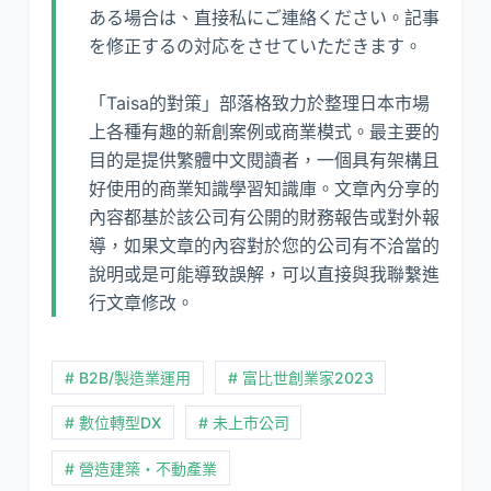
ある場合は、直接私にご連絡ください。記事
を修正するの対応をさせていただきます。
「Taisa的對策」部落格致力於整理日本市場
上各種有趣的新創案例或商業模式。最主要的
目的是提供繁體中文閱讀者，一個具有架構且
好使用的商業知識學習知識庫。文章內分享的
內容都基於該公司有公開的財務報告或對外報
導，如果文章的內容對於您的公司有不洽當的
說明或是可能導致誤解，可以直接與我聯繫進
行文章修改。
# B2B/製造業運用
# 富比世創業家2023
# 數位轉型DX
# 未上市公司
# 營造建築・不動產業