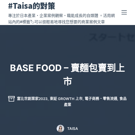
#Taisa的對策
跳
至
專注於日本產業・企業案例觀察・職能成長的自媒體 。活用網
站內的#標籤🏷️可以很輕易地尋找您想要的商業案例文章
主
要
內
容
BASE FOOD – 賣麵包賣到上
市
富比世創業家2023
,
東証 GROWTH 上市
,
電子商務・零售流通
,
食品
產業
TAISA