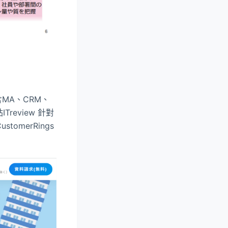
，包含MA、CRM、
review 針對
merRings