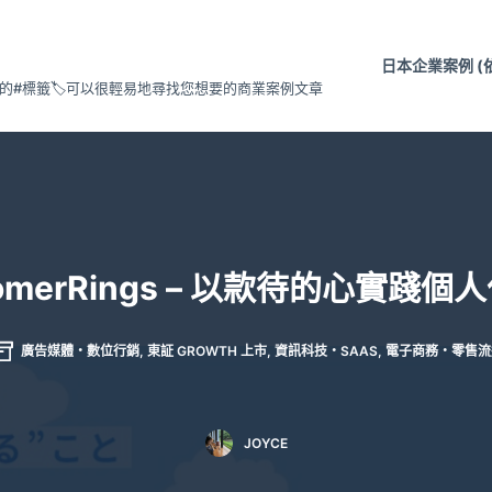
日本企業案例 (
#標籤🏷️可以很輕易地尋找您想要的商業案例文章
tomerRings – 以款待的心實踐個
廣告媒體・數位行銷
,
東証 GROWTH 上市
,
資訊科技・SAAS
,
電子商務・零售流
JOYCE