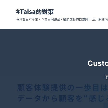
跳
#Taisa的對策
至
主
專注於日本產業・企業案例觀察・職能成長的自媒體 。活用網站內的
要
內
容
Cus