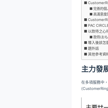
Customer
完善的個
高滿意度
Customer
PAC CIRC
以款待之心
款待(おも
導入後該怎
題外話
其他參考資
主力發
在多項服務中，
(CustomerR