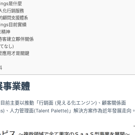
Rings是什麼
人化行銷服務
的顧問支援體系
Rings目前實績
LE精神
待客建立夥伴關係
てなし)
麼應用才是關鍵
料
展事業體
目前主要以推動「行銷面 (見える化エンジン)、顧客關係面
ings)、人力管理面(Talent Palette)」解決方案作為近年發展走向