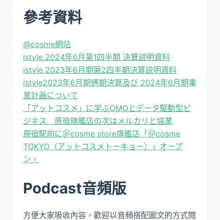
參考資料
@cosme網站
istyle 2024年6月第1四半期 決算説明資料
istyle 2023年6月期第2四半期決算説明資料
istyle2023年6月期通期決算及び 2024年6月期事
業計画について
「アットコスメ」に学ぶOMOとデータ駆動型ビ
ジネス 原宿旗艦店の次はメルカリと協業
原宿駅前に＠cosme store旗艦店「＠cosme
TOKYO（アットコスメトーキョー）」オープ
ン。
Podcast音頻版
方便大家吸收內容，歡迎以音頻搭配圖文的方式閱