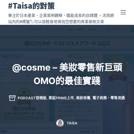
#Taisa的對策
跳
至
專注於日本產業・企業案例觀察・職能成長的自媒體 。活用網
站內的#標籤🏷️可以很輕易地尋找您想要的商業案例文章
主
要
內
容
@cosme – 美妝零售新巨頭
OMO的最佳實踐
PODCAST音頻版
,
東証PRIME上市
,
美妝保養
,
電子商務・零售流通
TAISA