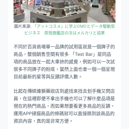
圖片來源:
「アットコスメ」に学ぶOMOとデータ駆動型
ビジネス 原宿旗艦店の次はメルカリと協業
不同於百貨商場單一品牌的試用區就是一個牌子的
商品，整個銷售空間有很多 「Test Bar」是同品
項的商品放在一起大車拚的感覺，例如可以一次試
很多不同牌子的粉底，當然上面也會一個一個呈現
目前最新的星等與反饋評價人數。
比起在傳統連鎖藥妝店到處找來找去划手機又問店
員，在這裡即便不拿出手機也可以了解什麼品項是
現在的熱門商品，而如果想要看更多商品的反饋，
運用APP掃描商品的條碼就可以直接跳到該商品的
資訊內容，真的是非常方便。