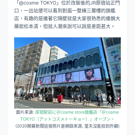
「@cosme TOKYO」位於改裝後的JR原宿站正門
口，一出站便可以看到對面一整棟三層樓的旗艦
店，有趣的是連著它隔壁就是大家很熟悉的連鎖大
藥妝松本清，但就人潮來說可以說是差距甚大。
圖片來源:
原宿駅前に＠cosme store旗艦店「＠cosme
TOKYO（アットコスメトーキョー）」オープン。
(2020開幕新聞這張照片是網路來源, 當天沒能拍到外觀)