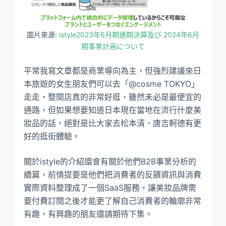
圖片來源:
istyle2023年6月期通期決算及び 2024年6月
期事業計画について
平常我寫文章都是商業導向為主，但強烈建議來日
本旅遊的女生朋友們可以去「@cosme TOKYO」
走走，整間店真的非常好逛，雖然未必是最便宜的
通路，但如果想要知道日本現在當地在流行什麼美
妝品的話，絕對是比大家去松本清、唐吉軻德有更
好的逛街體驗。
關於istyle的介紹還會有關於他們B2B事業分析的
續篇，前情提要是他們把消費者的反饋資訊與消費
實際資料整理成了一個SaaS服務，讓美妝品牌需
要付費訂閱之後才能更了解自己消費者的輪廓非常
有趣，有興趣的朋友還請期待下集。