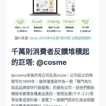
圖片來源:
istyle 2024年6月第1四半期 決算説明資料
千萬則消費者反饋堆積起
的巨塔: @cosme
@cosme背後的母公司名為istyle，公司設立的時
間早在1999年，當時僅僅是作為一間「專門為化
妝品品牌提供行銷服務」的廣告公司，但他們開始
積極地累積各種產品資訊、使用反饋(クチコミ)等
等收集成資料庫，建置了一個專門提供化妝品相關
的消費者情報網站「@cosme」。