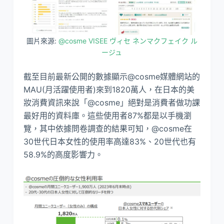
圖片來源:
@cosme VISEE ヴィセ ネンマクフェイク ル
ージュ
截至目前最新公開的數據顯示@cosme媒體網站的
MAU(月活躍使用者)來到1820萬人，在日本的美
妝消費資訊來說「@cosme」絕對是消費者做功課
最好用的資料庫。這些使用者87%都是以手機瀏
覽，其中依據問卷調查的結果可知，@cosme在
30世代日本女性的使用率高達83%、20世代也有
58.9%的高度影響力。