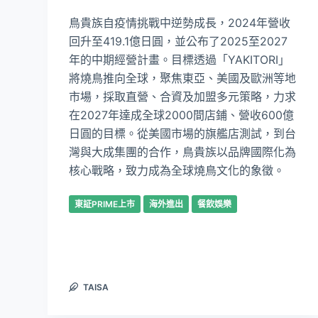
鳥貴族自疫情挑戰中逆勢成長，2024年營收
回升至419.1億日圓，並公布了2025至2027
年的中期經營計畫。目標透過「YAKITORI」
將燒鳥推向全球，聚焦東亞、美國及歐洲等地
市場，採取直營、合資及加盟多元策略，力求
在2027年達成全球2000間店鋪、營收600億
日圓的目標。從美國市場的旗艦店測試，到台
灣與大成集團的合作，鳥貴族以品牌國際化為
核心戰略，致力成為全球燒鳥文化的象徵。
東証PRIME上市
海外進出
餐飲娛樂
TAISA