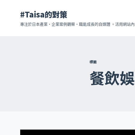
跳
#Taisa的對策
至
主
專注於日本產業・企業案例觀察・職能成長的自媒體 。活用網站內的
要
內
容
標籤
餐飲娛