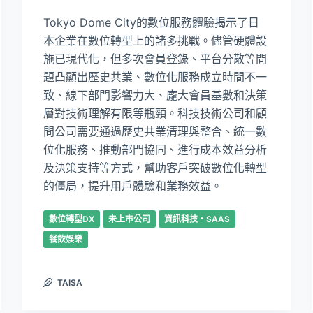
Tokyo Dome City的數位服務體驗揭示了日
本企業在數位轉型上的諸多挑戰。儘管硬體設
施已現代化，但多次會員登錄、平台分散等問
題凸顯出歷史共業、數位化服務成立時間不一
致、線下部門影響力大、龐大會員基數和決策
層對技術理解有限等瓶頸。科技技術公司和顧
問公司需要通過歷史共業清理與整合、統一數
位化服務、推動部門協同、進行成本效益分析
及決策支持等方式，幫助客戶突破數位化轉型
的僵局，提升用戶體驗和業務效益。
數位轉型DX
未上市公司
資訊科技・SAAS
餐飲娛樂
TAISA