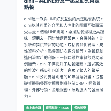
dinii – 與LINE好友一起互動式桌邊
點餐
dinii是一款與LINE好友互動的桌邊點餐系統。
dinii以其可愛的介面和人性化的團體互動而深
受喜愛。透過LINE綁定，桌邊點餐過程更具趣
味，讓朋友一同討論選擇菜色，合併付款。此
系統還提供豐富的功能，包括會員化管理、屬
性資料分析、點餐回訪次數分析等，為餐廳創
造回流客戶的利器。一個連鎖炸串餐飲成功案
例顯示，dinii不僅提升了點餐體驗，還以高效
的推波行銷吸引回流客，實現了驚人的營業
額。dinii公司有著明確的10年發展計畫，從基
礎桌邊點餐逐步擴展到餐飲業CRM、經營管
理、外部行銷、金融服務，展現強大的發展潛
力。
未上市公司
資訊科技・SAAS
餐飲娛樂