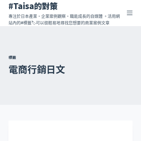
#Taisa的對策
跳
至
專注於日本產業・企業案例觀察・職能成長的自媒體 。活用網
站內的#標籤🏷️可以很輕易地尋找您想要的商業案例文章
主
要
內
容
標籤
電商行銷日文