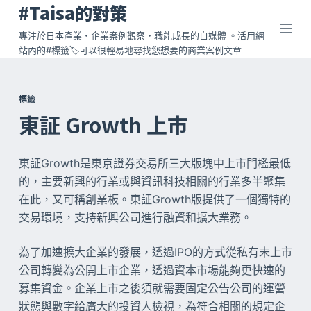
#Taisa的對策
跳
至
專注於日本產業・企業案例觀察・職能成長的自媒體 。活用網
站內的#標籤🏷️可以很輕易地尋找您想要的商業案例文章
主
要
內
標籤
容
東証 Growth 上市
東証Growth是東京證券交易所三大版塊中上市門檻最低
的，主要新興的行業或與資訊科技相關的行業多半聚集
在此，又可稱創業板。東証Growth版提供了一個獨特的
交易環境，支持新興公司進行融資和擴大業務。
為了加速擴大企業的發展，透過IPO的方式從私有未上市
公司轉變為公開上市企業，透過資本市場能夠更快速的
募集資金。企業上市之後須就需要固定公告公司的運營
狀態與數字給廣大的投資人檢視，為符合相關的規定企