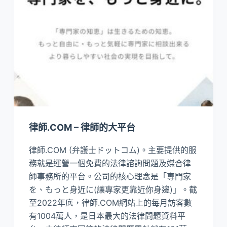
律師.COM – 律師的大平台
律師.COM (弁護士ドットコム)。主要提供的服
務就是運營一個免費的法律諮詢問題及媒合律
師事務所的平台。公司的核心理念是「専門家
を、もっと身近に(讓專家更靠近你身邊)」。截
至2022年底，律師.COM網站上的每月訪客數
有1004萬人，是日本最大的法律問題資料平