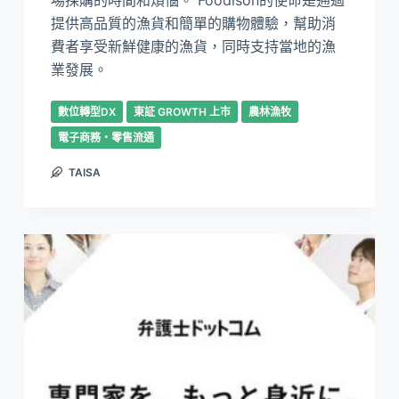
場採購的時間和煩惱。 Foodison的使命是通過
提供高品質的漁貨和簡單的購物體驗，幫助消
費者享受新鮮健康的漁貨，同時支持當地的漁
業發展。
數位轉型DX
東証 GROWTH 上市
農林漁牧
電子商務・零售流通
TAISA