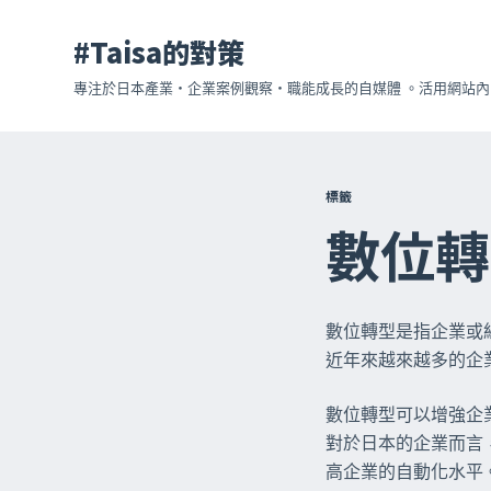
跳
#Taisa的對策
至
主
專注於日本產業・企業案例觀察・職能成長的自媒體 。活用網站內的
要
內
容
標籤
數位轉
數位轉型是指企業或
近年來越來越多的企
數位轉型可以增強企
對於日本的企業而言
高企業的自動化水平