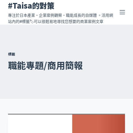
#Taisa的對策
跳
至
專注於日本產業・企業案例觀察・職能成長的自媒體 。活用網
站內的#標籤🏷️可以很輕易地尋找您想要的商業案例文章
主
要
內
容
標籤
職能專題/商用簡報